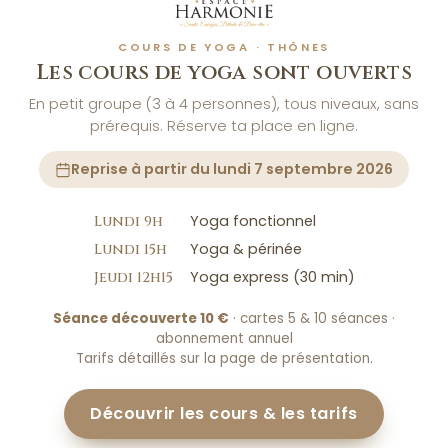
HEURE
19h30 - 22h00
COURS DE YOGA · THÔNES
Les cours de yoga sont ouverts
TARIF
En petit groupe (3 à 4 personnes), tous niveaux, sans
40.00 €
prérequis. Réserve ta place en ligne.
Reprise à partir du lundi 7 septembre 2026
Yoga fonctionnel
Lundi 9h
Yoga & périnée
Lundi 15h
Yoga express (30 min)
Jeudi 12h15
Séance découverte 10 €
· cartes 5 & 10 séances ·
abonnement annuel
Tarifs détaillés sur la page de présentation.
LIEU
Espace Harmonie
Découvrir les cours & les tarifs
1, rue de la tournette - 74