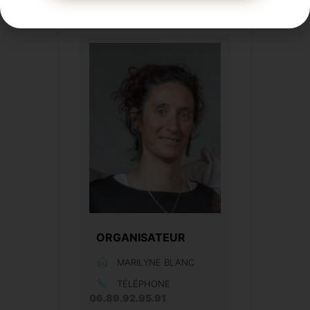
230 THÔNES​
ORGANISATEUR
MARILYNE BLANC
TÉLÉPHONE
06.89.92.95.91