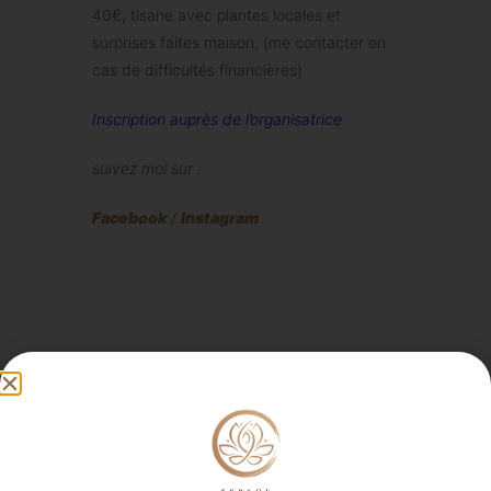
40€, tisane avec plantes locales et
surprises faites maison, (me contacter en
cas de difficultés financières)
Inscription auprès de l’organisatrice
suivez moi sur :
Facebook
/
Instagram
DATE
12 Avr 2024
Expired!