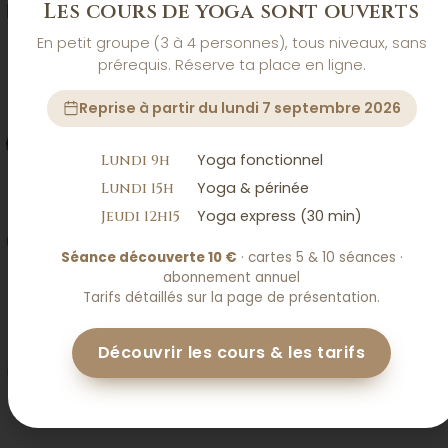
Les cours de yoga sont ouverts
Bartringer
Bijoux
Administrative
de
Sophie
En petit groupe (3 à 4 personnes), tous niveaux, sans
prérequis. Réserve ta place en ligne.
Reprise à partir du lundi 7 septembre 2026
Studio
L'Atelier
Pilot
Décomplexé
Fab
Gaming
Yoga fonctionnel
Lundi 9h
Yoga & périnée
Lundi 15h
My
Yoga express (30 min)
Jeudi 12h15
ALT
Airsoft
Coaching
Game
Séance découverte 10 €
· cartes 5 & 10 séances ·
abonnement annuel
Tarifs détaillés sur la page de présentation.
L'Ours
L'Ours
L'Ours
L'Ours
L'Ours
Du
Du
Du
Du
Du
Découvrir les cours & les tarifs
Web
Web
Web
Web
Web