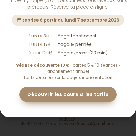
Séance Kiné Busquet (60min)
En petit groupe (3 à 4 personnes), tous niveaux, sans
prérequis. Réserve ta place en ligne.
60€
enfant / adulte
Reprise à partir du lundi 7 septembre 2026
50€
Bébé (0 à 18 mois)
Yoga fonctionnel
Lundi 9h
Séance suivi Kiné Busquet
Yoga & périnée
Lundi 15h
(30min)
Yoga express (30 min)
Jeudi 12h15
30€
Séance découverte 10 €
· cartes 5 & 10 séances ·
enfant / adulte
abonnement annuel
Tarifs détaillés sur la page de présentation.
25€
Bébé (0 à 18 mois)
Découvrir les cours & les tarifs
Réserver une séance
Contacter Maïwenn Lebeau pour toute demande de bons
cadeaux :
06.42.13.47.79 ou maiwenn.lebeau@gmail.com