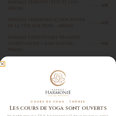
Massage Sérénité (Tête et cou ~
40€
30min)
Massage Harmonie (Corps entier
60€
de la tête aux pieds ~ 60min)
Massage Energétique Relaxant
90€
(Corps entier + bain sonore ~
90min)
60€
Soin Holistique (60min)
50€
Soin de bienvenue bébé (60 min)
Soins Kiné **
COURS DE YOGA · THÔNES
Les cours de yoga sont ouverts