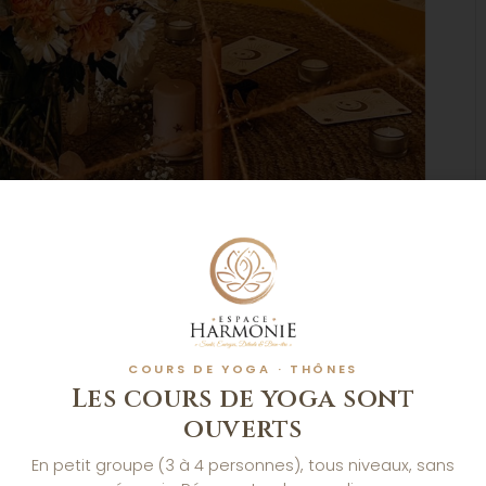
COURS DE YOGA · THÔNES
Les cours de yoga sont
ouverts
En petit groupe (3 à 4 personnes), tous niveaux, sans