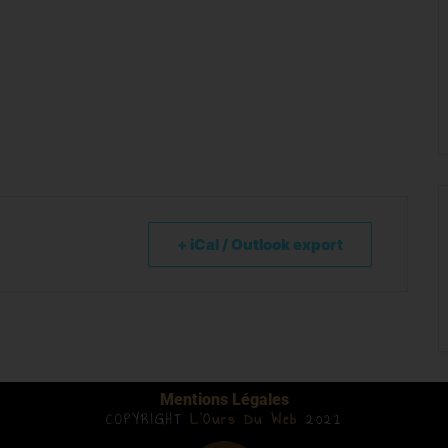
+ iCal / Outlook export
Mentions Légales
COPYRIGHT
L’Ours Du Web
2021
Back-links