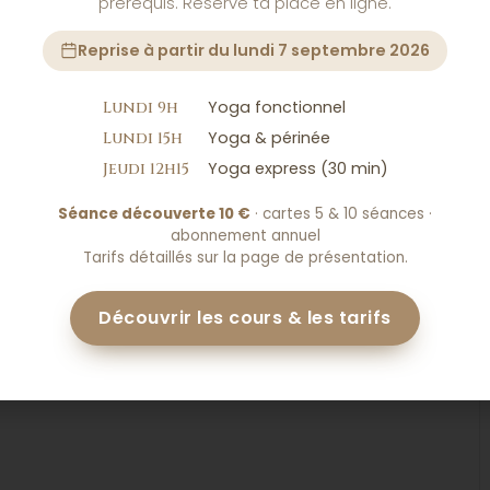
prérequis. Réserve ta place en ligne.
Reprise à partir du lundi 7 septembre 2026
Yoga fonctionnel
Lundi 9h
Yoga & périnée
Lundi 15h
Yoga express (30 min)
Jeudi 12h15
ns un espace intime, propice à la discussion, appelé « cercle
acune d’elles pouvait y déposer sa parole en toute sécurité.
Séance découverte 10 €
· cartes 5 & 10 séances ·
abonnement annuel
reux dédié à l’écoute, la bienveillance et le respect. Un
Tarifs détaillés sur la page de présentation.
vous un temps de connexion à vous-même, authentique et doux,
Découvrir les cours & les tarifs
vec plantes locales et surprises faites maison, (me contacter