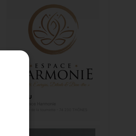
LIEU
Espace Harmonie
1, rue de la tournette - 74 230 THÔNES​