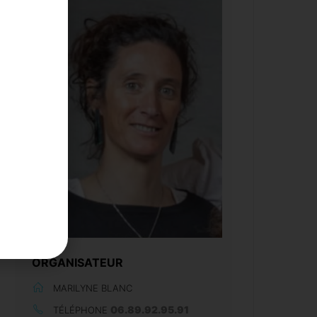
ORGANISATEUR
MARILYNE BLANC
06.89.92.95.91
TÉLÉPHONE