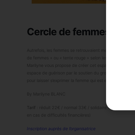
Cercle de femmes
Autrefois, les femmes se retrouvaient mensuellement da
de femmes » ou « tente rouge » selon les traditions. Ch
Marilyne vous propose de créer cet espace-temps, chaleu
espace de guérison par le soutien du groupe. Offrez 
pour laisser s’exprimer la femme qui est en vous.
By Marilyne BLANC
Tarif
: réduit 22€ / normal 33€ / solidaire 40€, tisane a
en cas de difficultés financières)
Inscription auprès de l’organisatrice